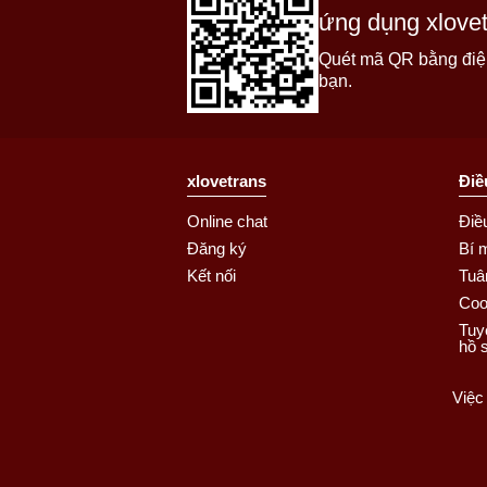
ứng dụng xlove
Quét mã QR bằng điện 
bạn.
xlovetrans
Điề
Online chat
Điề
Đăng ký
Bí 
Kết nối
Tuâ
Coo
Tuy
hồ 
Việc