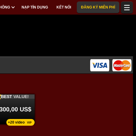
THÔNG
NẠP TÍN DỤNG
KẾT NỐI
ĐĂNG KÝ MIỄN PHÍ
BEST
VALUE!
300,00 US$
+20 video
VIP