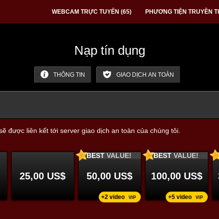
WEBCAM TRỰC TUYẾN (
65
)
PHƯƠNG TIỆN TRUYỀN 
Nạp tín dụng
THÔNG TIN
GIAO DỊCH AN TOÀN
được liên kết tới server giao dịch an toàn của chúng tôi.
BEST
VALUE!
BEST
VALUE!
25,00 US$
50,00 US$
100,00 US$
+2 video
+5 video
VIP
VIP