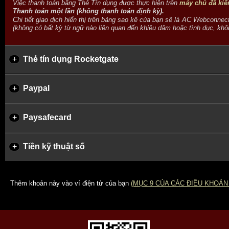
Việc thanh toán bằng Thẻ Tín dụng được thực hiện trên
máy chủ đã kiể
Thanh toán một lần (không thanh toán định kỳ).
Chi tiết giao dịch hiển thị trên bảng sao kê của bạn sẽ là
(không có bất kỳ từ ngữ nào liên quan đến khiêu dâm hoặc tình dục, khô
+
Thẻ tín dụng Rocketgate
+
Paypal
+
Paysafecard
+
Tiền kỹ thuật số
Thêm khoản này vào ví điện tử của bạn
(MỤC 9 CỦA CÁC ĐIỀU KHOẢN