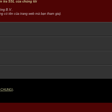
m tra SSL của chúng tôi
.
ng có tên của trang web mà bạn tham gia).
 CHUNG)
.